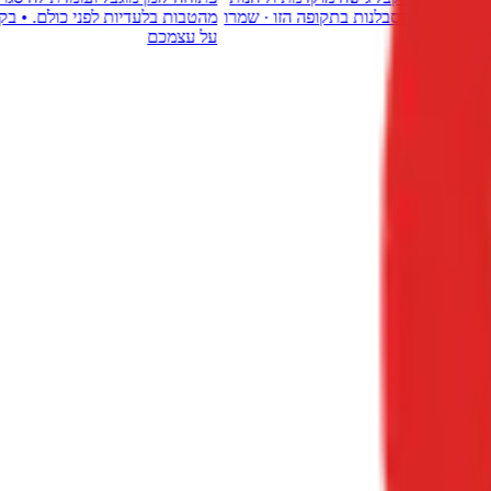
· MoveUp בדרך אליכם · תודה על הסבלנות בתקופה הזו · שמרו
על עצמכם