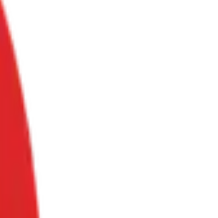
eUP
לקהי
עתידי
פתוחה