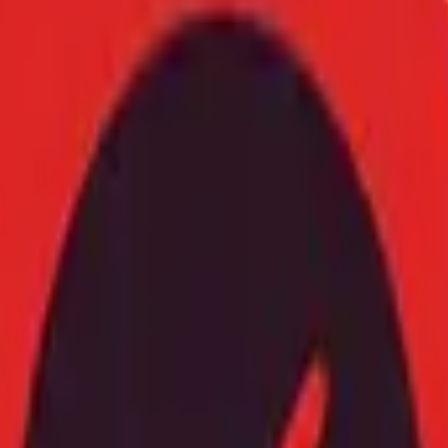
Mov
לה שכבר מאות רוכבים בפנים, והטבות השקה למצטרפים הראשונים. • הנחו
MoveUp בסניפי ל.כ ציוד 
(שווי ₪50) לשימוש בהזמנה הבאה שלך. בנוסף, על כל הזמנת שירות דרך האפ
, כך אתה נהנה משירות מהיר, נוח וחוסך כסף בכל קריאה. הטבה חד־פעמית
 לזמן מוגבל ועומדת להיסגר בקרוב. עכשיו זה הזמן להצטרף לקהילת הנהגים