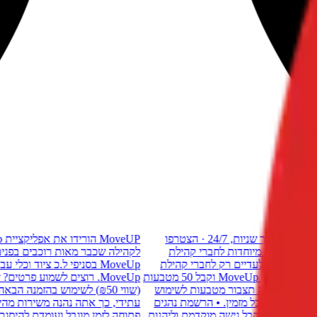
הורידו את אפליקציית MoveUp · גרר לאופנוע בלחיצת כפתור, מענה תוך שניות, 24/7 · הצטרפו
MoveUP
ת מיוחדות לחברי קהילת
לקהילה שכבר מאות רוכבים בפנים, והטבות
וכלי עבודה. • מבצע מיוחד בסניף ButaDesign: מחירים בלעדיים רק לחברי קהילת
MoveUp. רוצים לשמוע פרטים? שלחו לנו הודעה היום! • הזמן חבר דרך אפליקציית MoveUp וקבל 50 מטבעות
ליקציה תצבור מטבעות לשימוש
(שווי ₪50) לשימוש בהזמנה הבאה של
 לכל מזמין. • הרשמת נהגים
עתידי, כך אתה נהנה משירות מהיר, נוח וחו
, לקבל גישה מוקדמת וליהנות
פתוחה לזמן מוגבל ועומדת להיסגר בקרוב. ע