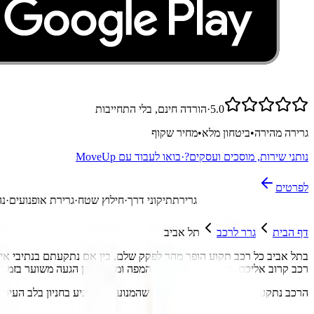
5.0
·
הורדה חינם, בלי התחייבות
גרירה מהירה
•
ביטחון מלא
•
מחיר שקוף
נותני שירות, מוסכים ועסקים?
·
בואו לעבוד עם MoveUp
לפרטים
גרירת
תיקוני דרך
·
חילוץ שטח
·
גרירת אופנוע
דף הבית
גרר לרכב
תל אביב
רכב קרוב אליכם, מסמן לכם אותו על המפה ומראה זמן הגעה משוער בזמן 
הרכב נתקע באמצע פקק על איילון או שהמנוע לא מתניע בחניון בלב העיר
?