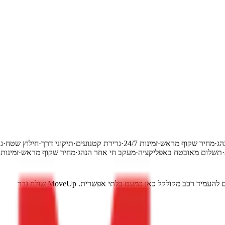
ר הנהג
·
מחיר שקוף מראש
·
זמינות 24/7
·
גרירת קטנועים
·
תיקוני דרך
·
חילוץ ש
רצית
·
תשלום מאובטח באפליקציה
·
מעקב חי אחר הנהג
·
מחיר שקוף מראש
·
זמ
בתל אביב כל רכב תקוע הופך מהר לפקק שלם, בין אם נתקעתם בנתיבי איילון בשעת העומס או שהמנוע כבה בחניון תת-קרקעי בלב העיר. מציאת מקום להעמיד רכב מקולקל כאן כמעט בלתי אפשרית. MoveUp שולח גרר