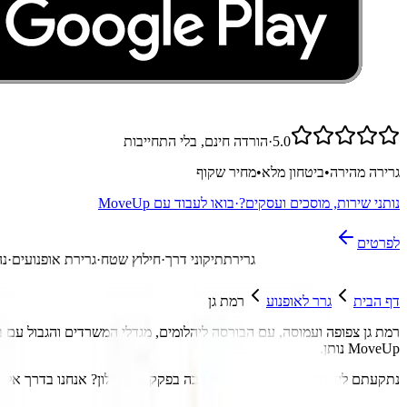
5.0
·
הורדה חינם, בלי התחייבות
גרירה מהירה
•
ביטחון מלא
•
מחיר שקוף
נותני שירות, מוסכים ועסקים?
·
בואו לעבוד עם MoveUp
לפרטים
גרירת
תיקוני דרך
·
חילוץ שטח
·
גרירת אופנוע
דף הבית
גרר לאופנוע
רמת גן
רמת גן צפופה ועמוסה, עם הבורסה ליהלומים, מגדלי המשרדים והגבול עם בני 
MoveUp נותן.
נתקעתם ליד הבורסה או שהאופנוע כבה בפקק על איילון
?
אנחנו בדרך אליכ