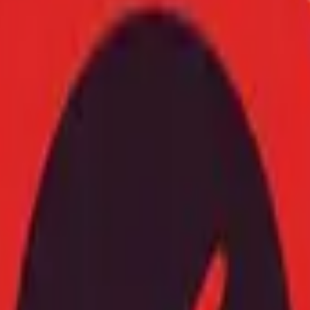
Mov
ילה שכבר מאות רוכבים בפנים, והטבות השקה למצטרפים הראשונים. • הנח
MoveUp בסניפי ל.כ צי
(שווי ₪50) לשימוש בהזמנה הבאה שלך. בנוסף, על כל הזמנת שירות דרך הא
י, כך אתה נהנה משירות מהיר, נוח וחוסך כסף בכל קריאה. הטבה חד־פעמית
ה לזמן מוגבל ועומדת להיסגר בקרוב. עכשיו זה הזמן להצטרף לקהילת הנהגי