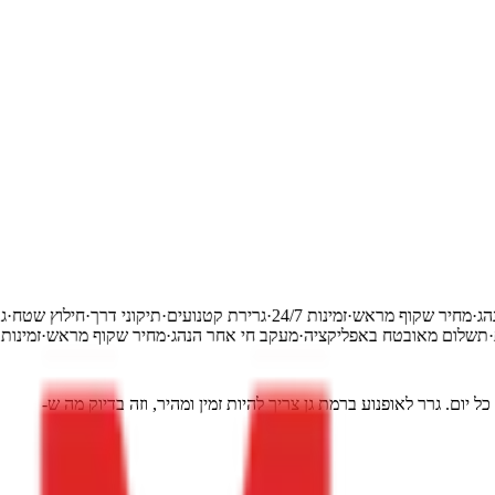
ר הנהג
·
מחיר שקוף מראש
·
זמינות 24/7
·
גרירת קטנועים
·
תיקוני דרך
·
חילוץ ש
צית
·
תשלום מאובטח באפליקציה
·
מעקב חי אחר הנהג
·
מחיר שקוף מראש
·
זמי
יום. גרר לאופנוע ברמת גן צריך להיות זמין ומהיר, וזה בדיוק מה ש-