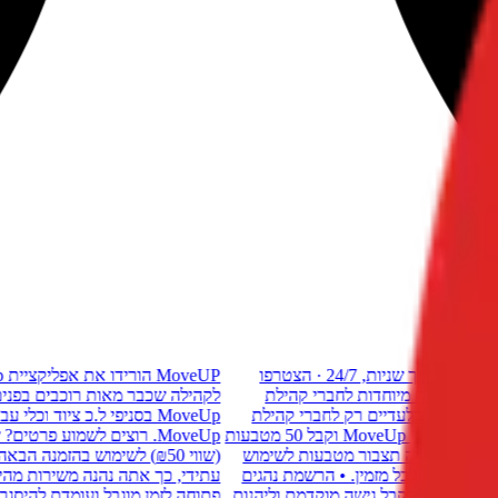
הורידו את אפליקציית MoveUp · גרר לאופנוע בלחיצת כפתור, מענה תוך שניות, 24/7 · הצטרפו
MoveUP
ות מיוחדות לחברי קהילת
לקהילה שכבר מאות רוכבים בפנים, והטבות
וד וכלי עבודה. • מבצע מיוחד בסניף ButaDesign: מחירים בלעדיים רק לחברי קהילת
MoveUp. רוצים לשמוע פרטים? שלחו לנו הודעה היום! • הזמן חבר דרך אפליקציית MoveUp וקבל 50 מטבעות
פליקציה תצבור מטבעות לשימוש
(שווי ₪50) לשימוש בהזמנה הבאה ש
 לכל מזמין. • הרשמת נהגים
עתידי, כך אתה נהנה משירות מהיר, נוח וח
ם, לקבל גישה מוקדמת וליהנות
פתוחה לזמן מוגבל ועומדת להיסגר בקרוב. 