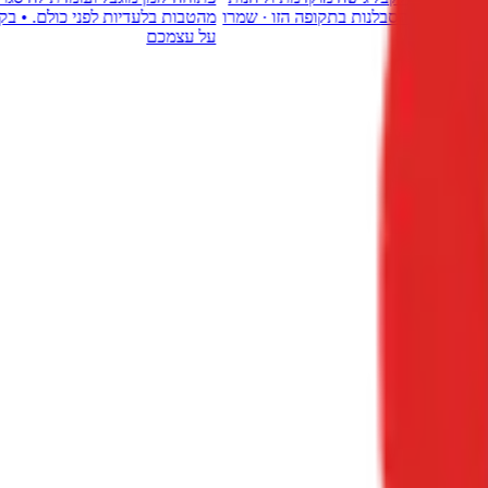
ה · MoveUp בדרך אליכם · תודה על הסבלנות בתקופה הזו · שמרו
על עצמכם