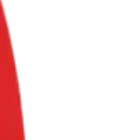
eUP
לקה
עתיד
פתוח