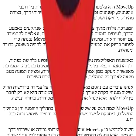
פורמה דיגיטלית מתקדמת המחברת בין רוכבי
שטח לבין נהגי גרר ונותני שירותי דרך, בצורה
ורך אמיתי מהשטח: רוכבים שנתקעים באמצע
א צפויים ובאזורים מורכבים, ונאלצים להתמודד
עם חוסר ודאות, זמינות נמוכה וחוסר שקיפות. MoveUp נבנתה כדי
הזו, ולהפוך מצב של תקלה לחוויה פשוטה, ברורה
ן להזמין שירותי גרירה וסיוע בלחיצת כפתור,
קום הלקוח לבין נהגים זמינים בסביבה. המערכת
ת אחר התקדמות השירות, ומציגה תמונת מצב
, משלב ההזמנה ועד לסיום השירות.
ם מאומתים, תוך הקפדה על עמידה בדרישות החוק
אורך כל שלבי השירות. המטרה היא לא רק לחבר
הל את התהליך בצורה מסודרת, ברורה ונגישה.
 על שקיפות ופשטות, הן בתהליך ההזמנה והן בתהליך
שים שליטה מלאה וחוויית שימוש נוחה בכל
חשוב להדגיש כי MoveUp אינה מספקת שירותי גרירה או שירותי דרך
פורמה המחברת בין לקוחות לבין נותני שירות