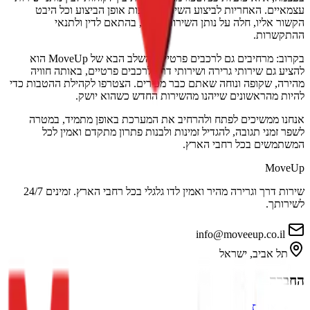
וע השירות, לרבות אופן הביצוע וכל היבט
תן השירות בלבד, בהתאם לדין ולתנאי
בקרוב: מרחיבים גם לרכבים פרטיים. השלב הבא של MoveUp הוא
ושירותי דרך לרכבים פרטיים, באותה חוויה
אתם כבר מכירים. הצטרפו לקהילת ההטבות כדי
נו מהשירות החדש כשהוא יושק.
להרחיב את המערכת באופן מתמיד, במטרה
ל זמינות ולבנות פתרון מתקדם ואמין לכל
ארץ.
שירות דרך וגרירה מהיר ואמין לדו גלגלי בכל רחבי הארץ. זמינים 24/7